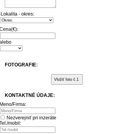
Lokalita - okres:
Cena(€):
alebo
FOTOGRAFIE:
KONTAKTNÉ ÚDAJE:
Meno/Firma:
Nezverejniť pri inzeráte
Tel./mobil: