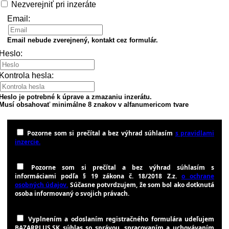
Nezverejniť pri inzeráte
Email:
Email nebude zverejnený, kontakt cez formulár.
Heslo:
Kontrola hesla:
Heslo je potrebné k úprave a zmazaniu inzerátu.
Musí obsahovať minimálne 8 znakov v alfanumericom tvare
Pozorne som si prečítal a bez výhrad súhlasím
s pravidlami
inzercie.
Pozorne som si prečítal a bez výhrad súhlasím s
informáciami podľa § 19 zákona č. 18/2018 Z.z.
o ochrane
osobných údajov.
Súčasne potvrdzujem, že som bol ako dotknutá
osoba informovaný o svojich právach.
Vyplnením a odoslaním registračného formulára udeľujem
BAZARPLUS.SK súhlas so správou, spracovaním a uchovávaním