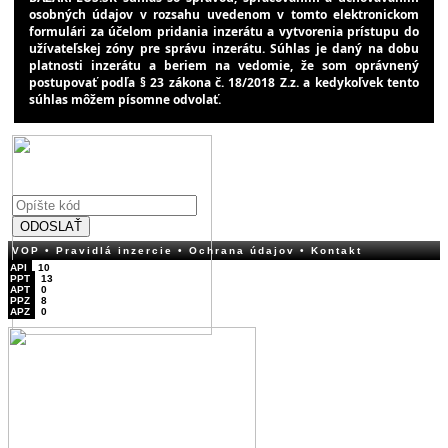
osobných údajov v rozsahu uvedenom v tomto elektronickom
formulári za účelom pridania inzerátu a vytvorenia prístupu do
užívateľskej zóny pre správu inzerátu. Súhlas je daný na dobu
platnosti inzerátu a beriem na vedomie, že som oprávnený
postupovať podľa § 23 zákona č. 18/2018 Z.z. a kedykoľvek tento
súhlas môžem písomne odvolať.
ODOSLAŤ
VOP
• Pravidlá inzercie
• Ochrana údajov
• Kontakt
API
10
PPT
13
APT
0
PPZ
8
APZ
0