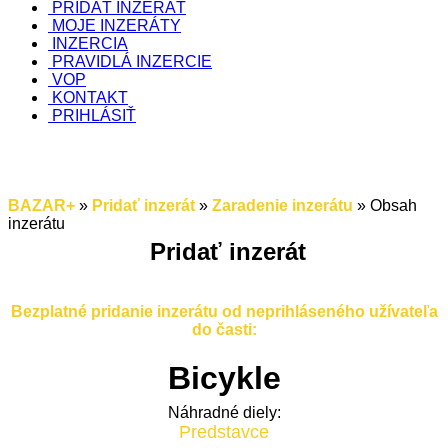
PRIDAŤ INZERÁT
MOJE INZERÁTY
INZERCIA
PRAVIDLÁ INZERCIE
VOP
KONTAKT
PRIHLÁSIŤ
BAZAR+
»
Pridať inzerát
»
Zaradenie inzerátu
» Obsah
inzerátu
Pridať inzerát
Pre užívateľov s registráciou aj bez registrácie!
Bezplatné pridanie inzerátu od neprihláseného užívateľa
do časti:
Bicykle
Náhradné diely:
Predstavce