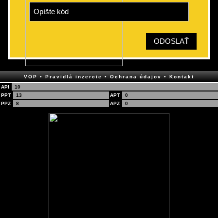
ODOSLAŤ
VOP
• Pravidlá inzercie
• Ochrana údajov
• Kontakt
API
10
PPT
13
APT
0
PPZ
8
APZ
0