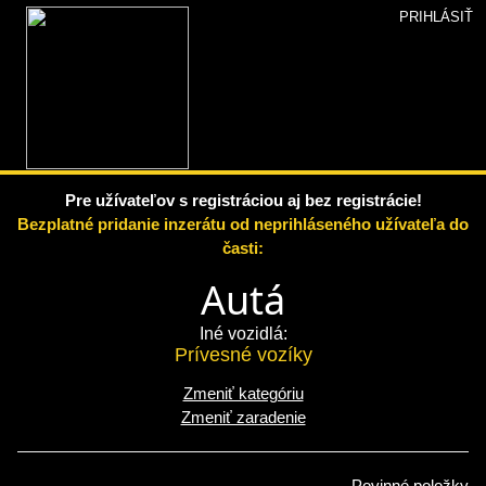
PRIHLÁSIŤ
BAZAR+
»
Pridať inzerát
»
Zaradenie inzerátu
» Obsah
inzerátu
Pridať inzerát
Pre užívateľov s registráciou aj bez registrácie!
Bezplatné pridanie inzerátu od neprihláseného užívateľa do
časti:
Autá
Iné vozidlá:
Prívesné vozíky
Zmeniť kategóriu
Zmeniť zaradenie
Povinné položky