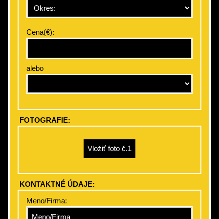
Cena(€):
alebo
FOTOGRAFIE:
KONTAKTNÉ ÚDAJE:
Meno/Firma: