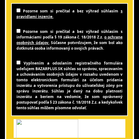
Pozorne som si prečítal a bez výhrad súhlasím
s
pravidlami inzercie.
Pozorne som si prečítal a bez výhrad súhlasím s
informáciami podľa § 19 zákona č. 18/2018 Z.z.
o ochrane
osobných údajov.
Súčasne potvrdzujem, že som bol ako
dotknutá osoba informovaný o svojich právach.
Vyplnením a odoslaním registračného formulára
udeľujem BAZARPLUS.SK súhlas so správou, spracovaním
a uchovávaním osobných údajov v rozsahu uvedenom v
tomto elektronickom formulári za účelom pridania
inzerátu a vytvorenia prístupu do užívateľskej zóny pre
správu inzerátu. Súhlas je daný na dobu platnosti
inzerátu a beriem na vedomie, že som oprávnený
postupovať podľa § 23 zákona č. 18/2018 Z.z. a kedykoľvek
tento súhlas môžem písomne odvolať.