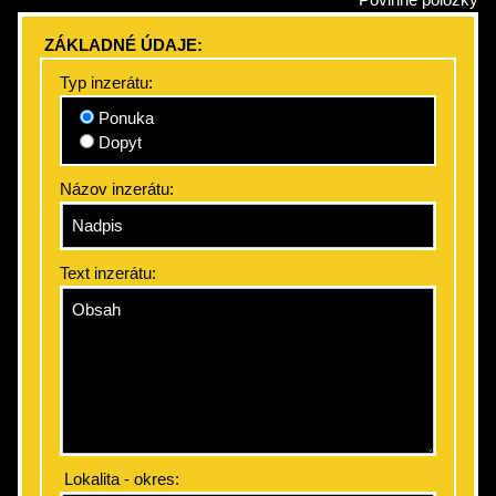
ZÁKLADNÉ ÚDAJE:
Typ inzerátu:
Ponuka
Dopyt
Názov inzerátu:
Text inzerátu:
Lokalita - okres: