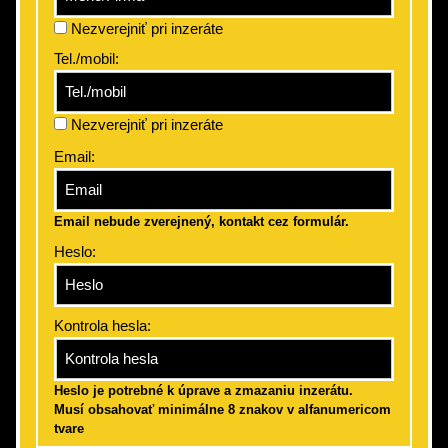
Nezverejniť pri inzeráte
Tel./mobil:
Nezverejniť pri inzeráte
Email:
Email nebude zverejnený, kontakt cez formulár.
Heslo:
Kontrola hesla:
Heslo je potrebné k úprave a zmazaniu inzerátu.
Musí obsahovať minimálne 8 znakov v alfanumericom
tvare